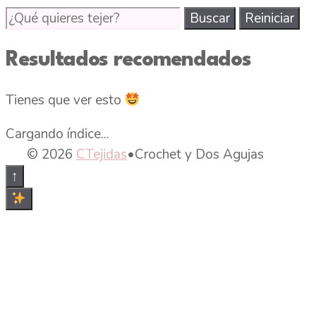
Buscar
Buscar
Reiniciar
tutoriales
de
Resultados recomendados
tejido
en
Tienes que ver esto
CTejidas
Cargando índice...
© 2026
CTejidas
•
Crochet y Dos Agujas
↑