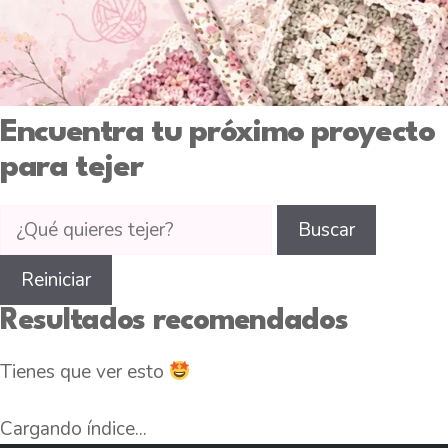
Encuentra tu próximo proyecto
para tejer
Buscar
Buscar
tutoriales
de
Reiniciar
tejido
Resultados recomendados
en
CTejidas
Tienes que ver esto
Cargando índice...