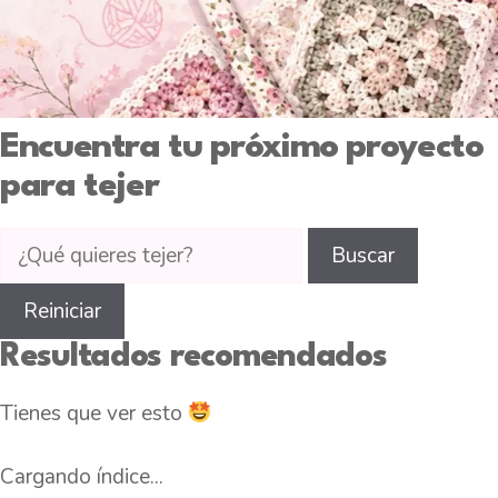
Encuentra tu próximo proyecto
para tejer
Buscar
Buscar
tutoriales
de
Reiniciar
tejido
Resultados recomendados
en
CTejidas
Tienes que ver esto
Cargando índice...